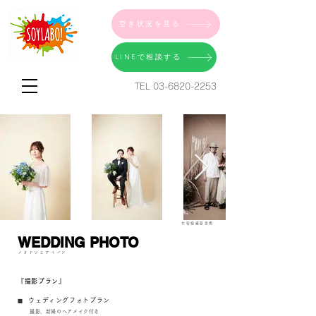
空き状況を見る
LINEで相談する
TEL
03-6820-2253
お客様​撮影実例
WEDDING PHOTO
フォトウェディング
『撮影プラン』
ウェディングフォト
プラン
■
撮影、新婦のヘアメ
イク付き