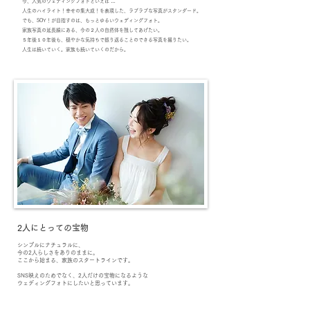
今、人気のウェディングフォトといえば …
人生のハイライト！幸せの集大成！を表現した、ラブラブな写真がスタンダード。
でも、SOY！が目指すのは、もっとゆるいウェディングフォト。
家族写真の延長線にある、今の２人の自然体を残してあげたい。
５年後１０年後も、穏やかな気持ちで振り返ることのできる写真を撮りたい。
人生は続いていく。家族も続いていくのだから。
2人にとっての宝物
シンプルにナチュラルに、
今の2人らしさをありのままに。
ここから始まる、家族のスタートラインです。
SNS映えのためでなく、2人だけの宝物になるような
ウェディングフォトにしたいと思っています。