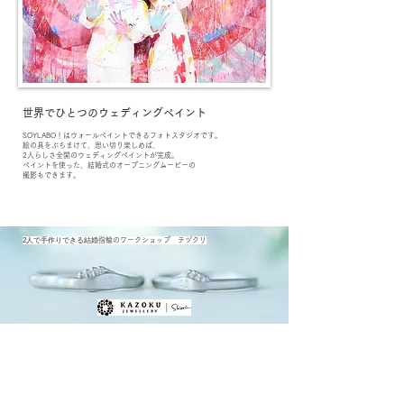
世界でひとつのウェディングペイント
SO
YLABO！はウォールペイントできるフォトスタジオです。
絵の具をぶちまけて、思い切り楽しめば、
2人らしさ全開のウェディングペイントが完成。
ペイントを使った、結婚式のオープニングムービーの
​撮影もできます。
​2人で手作りできる結婚
指輪のワークショップ テヅクリ
『撮影までの流れ』
1.
プランのお問い合わせ
右下のチャットフォームからお問い合わせできます。