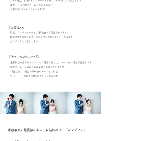
データ納品。
専用ウェブアルバムよりダウンロードしていただきます
通常、1、2週間でメールをお送りします
​
（
繁忙期は1ヶ月ほどかかります
）
『お支払い
』
現金、クレジットカード、QR決
済のご用意があります
現金決済の特典として、カメラマンがセレクトトした写真を
全てデータでお渡しします
『キャ
ンセルについて』
撮
影料金や着付け・ヘアメイク料金に対して、キャンセル料金が発生します
生花やバルーン等の代金は全額ご負担いただきます
14日以内 料金の50%分のキャンセル料金
当日 料金の100%分のキャンセル料金
家族写真の延長線にある、自然体のウェディングフォト