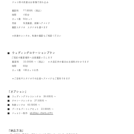
ドレス等の衣装はお客様で持ち込み
撮影料 77
.0
00
円
（税込）
時間
150分
カット数 50カット
内容 写真撮影
、新婦ヘアメイク
撮影スタジオ スタジオを選べます
＊衣装のレンタル、和装の撮影もご相談ください
ウェディングロケーションプラン
■
ご指定の撮影場所へ出張撮影いたします
撮影料
33.000
円
〜
（税込）
＊大田区外の場合は出張料がかかります
時間
60分
カット数 100カット以内
＊
ご自宅やスタジオでの出張ヘアメイクもご案内できます
『オ
プション
』
■ ウェディングドレスレンタル
39
.600
円
〜
■ タキシードレンタル
27.500
円
〜
■ 和装レンタル 60.500円 〜
■ ブーケ＆ブートニアセット
22.000
円
〜
■ ジュエリー制作
KAZOKU
JEWELLERY
『納品方法』